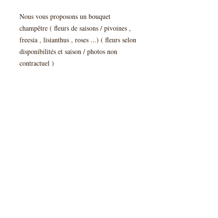
Nous vous proposons un bouquet
champêtre ( fleurs de saisons / pivoines ,
freesia , lisianthus , roses ...) ( fleurs selon
disponibilités et saison / photos non
contractuel )
Personnalisation sur la base couleurs de
votre choix :
A - BLANC / VERT
B- PASTEL
C- COULEURS ( camaieu de rosé peps )
Livraisons Aix en pce et alentours (
venelles puyricard celony eguilles ) au 06
79 92 84 87
ou retrait à l'atelier 563 rte du puy st
reparade 13100 aix